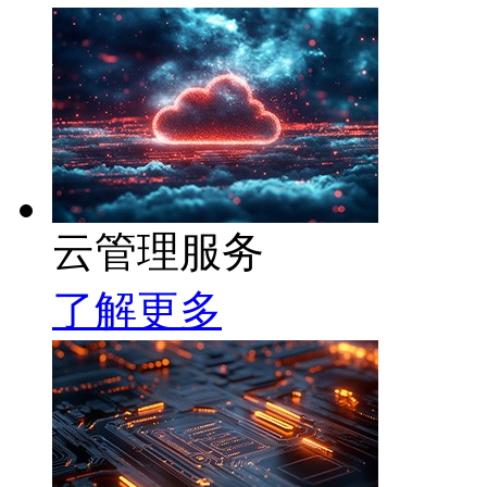
云管理服务
了解更多