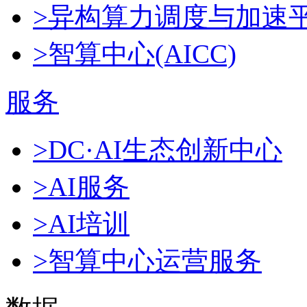
>异构算力调度与加速
>智算中心(AICC)
服务
>DC·AI生态创新中心
>AI服务
>AI培训
>智算中心运营服务