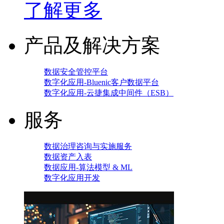
了解更多
产品及解决方案
数据安全管控平台
数字化应用-Bluenic客户数据平台
数字化应用-云捷集成中间件（ESB）
服务
数据治理咨询与实施服务
数据资产入表
数据应用-算法模型 & ML
数字化应用开发