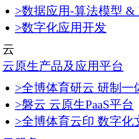
>数据应用-算法模型 & 
>数字化应用开发
云
云原生产品及应用平台
>全博体育研云 研制
>磐云 云原生PaaS平台
>全博体育云印 数字化