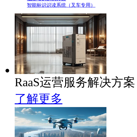
智能标识识读系统（叉车专用）
RaaS运营服务解决方案
了解更多