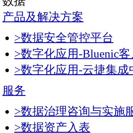
数据
产品及解决方案
>数据安全管控平台
>数字化应用-Blueni
>数字化应用-云捷集成
服务
>数据治理咨询与实施
>数据资产入表