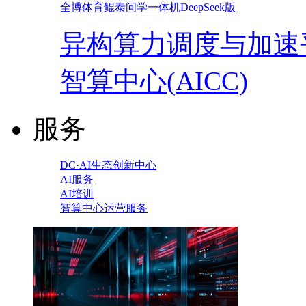
全博体育鲲泰问学一体机DeepSeek版
异构算力调度与加速
智算中心(AICC)
服务
DC·AI生态创新中心
AI服务
AI培训
智算中心运营服务