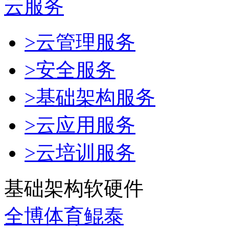
云服务
>云管理服务
>安全服务
>基础架构服务
>云应用服务
>云培训服务
基础架构软硬件
全博体育鲲泰