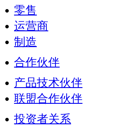
零售
运营商
制造
合作伙伴
产品技术伙伴
联盟合作伙伴
投资者关系