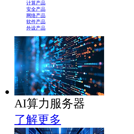
计算产品
安全产品
网络产品
软件产品
外设产品
AI算力服务器
了解更多