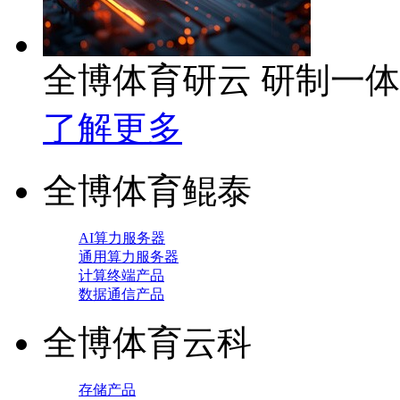
全博体育研云 研制一
了解更多
全博体育鲲泰
AI算力服务器
通用算力服务器
计算终端产品
数据通信产品
全博体育云科
存储产品